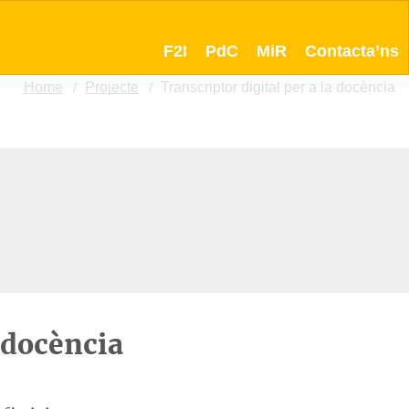
F2I
PdC
MiR
Contacta’ns
Home
Projecte
Transcriptor digital per a la docència
a docència