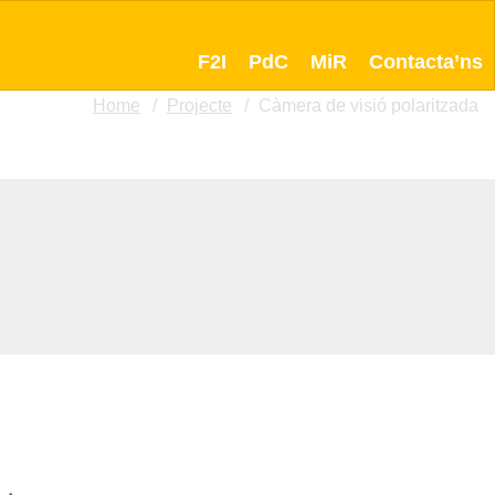
F2I
PdC
MiR
Contacta’ns
Home
Projecte
Càmera de visió polaritzada