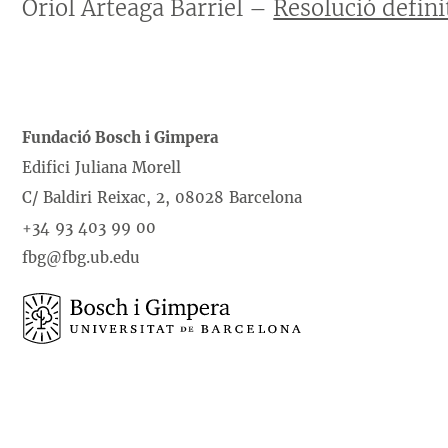
Oriol Arteaga Barriel –
Resolució defini
Fundació Bosch i Gimpera
Edifici Juliana Morell
C/ Baldiri Reixac, 2, 08028 Barcelona
+34 93 403 99 00
fbg@fbg.ub.edu